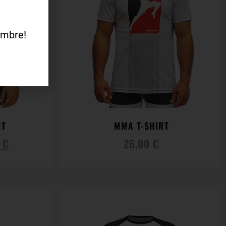
tembre!
RT
MMA T-SHIRT
0
€
26,00
€