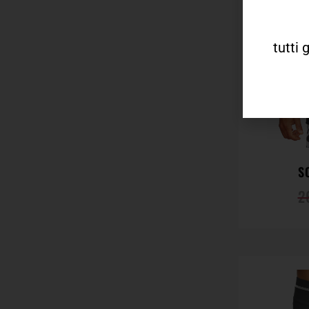
tutti 
S
2