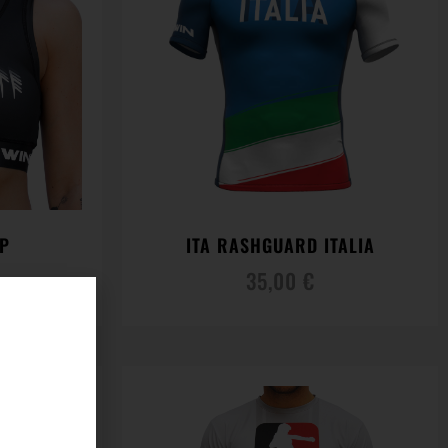
OP
ITA RASHGUARD ITALIA
35,00
€