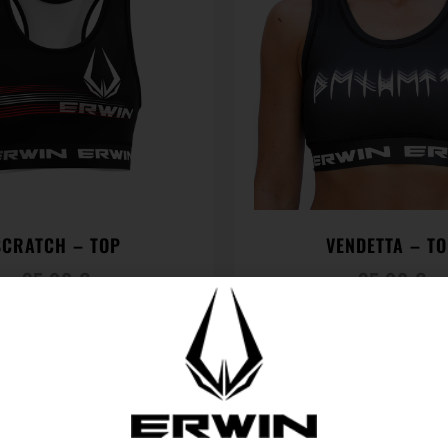
SCRATCH – TOP
VENDETTA – T
35,00
€
35,00
€