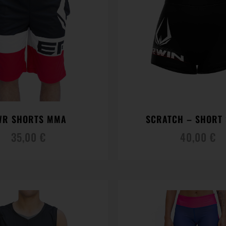
WR SHORTS MMA
SCRATCH – SHORT 
35,00
€
40,00
€