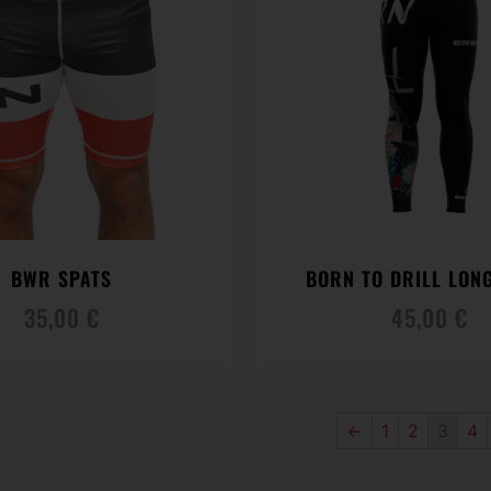
BWR SPATS
BORN TO DRILL LON
35,00
€
45,00
€
←
1
2
3
4