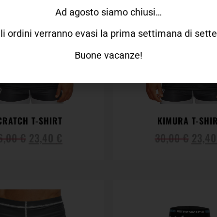
Ad agosto siamo chiusi…
gli ordini verranno evasi la prima settimana di set
Buone vacanze!
CRATCH T-SHIRT
KIMURA T-SHI
6,00
€
23,40
€
30,00
€
23,4