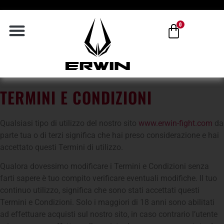
0
TERMINI E CONDIZIONI
Qualsiasi tipo di utilizzo del nostro sito
www.erwin-fight.com
da
parte tua o di terzi significa che hai preso considerazione e hai
accettato questi Termini di utilizzo.
Qualora dovessimo modificare i Termini e Condizioni senza
farti sapere è tuo compito verificare eventuali modifiche. Il tuo
continuo utilizzo, significa che sono stati accettati questi
Termini e Condizioni. Solo i maggiori di 18 anni sono abilitati
ad effettuare acquisti sul nostro sito, in caso contrario l’utente