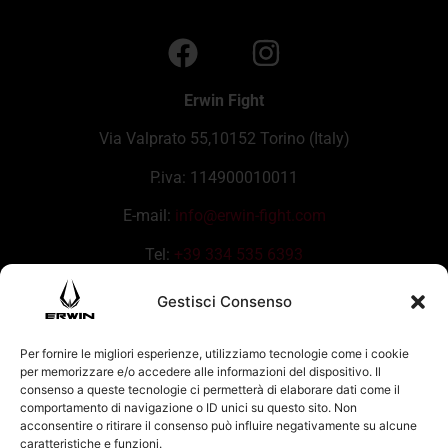
Erwin Fight
Via Valprato 55,10152 Torino (Italy)
P.iva: 114900010011
E-mail:
info@erwin-fight.com
Tel:
+39 334 535 6393
Gestisci Consenso
Per fornire le migliori esperienze, utilizziamo tecnologie come i cookie
per memorizzare e/o accedere alle informazioni del dispositivo. Il
consenso a queste tecnologie ci permetterà di elaborare dati come il
comportamento di navigazione o ID unici su questo sito. Non
acconsentire o ritirare il consenso può influire negativamente su alcune
caratteristiche e funzioni.