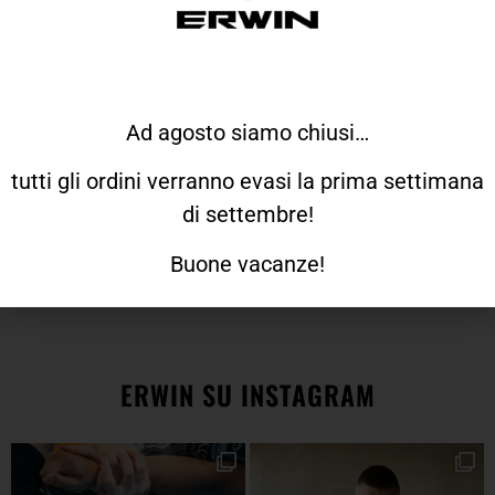
Qualche info
Come veste Erwin?
Ad agosto siamo chiusi…
Come funziona il reso?
tutti gli ordini verranno evasi la prima settimana
Quando ricevo l'ordine?
di settembre!
Come faccio a richiedere un prodotto
personalizzato?
Buone vacanze!
ERWIN SU INSTAGRAM