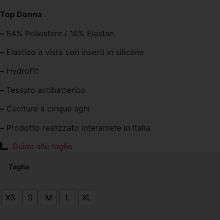
Top Donna
–
84% Poliestere / 16% Elastan
–
Elastico a vista con inserti in silicone
–
HydroFit
–
Tessuto antibatterico
–
Cuciture a cinque aghi
–
Prodotto realizzato interamete in Italia
Guida alle taglie
Taglia
XS
S
M
L
XL