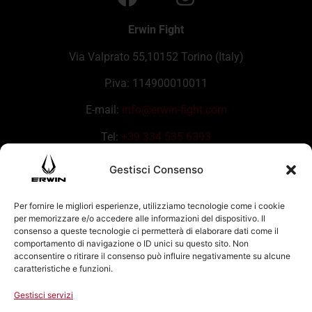
Erwin Fight
Via Valprato 55,10152 Torino (Italy)
P.iva: 114900010011
E-mail:
info@erwin-fight.com
Tel:
+39 334 535 6393
Gestisci Consenso
Per fornire le migliori esperienze, utilizziamo tecnologie come i cookie
per memorizzare e/o accedere alle informazioni del dispositivo. Il
consenso a queste tecnologie ci permetterà di elaborare dati come il
comportamento di navigazione o ID unici su questo sito. Non
acconsentire o ritirare il consenso può influire negativamente su alcune
caratteristiche e funzioni.
Gestisci servizi