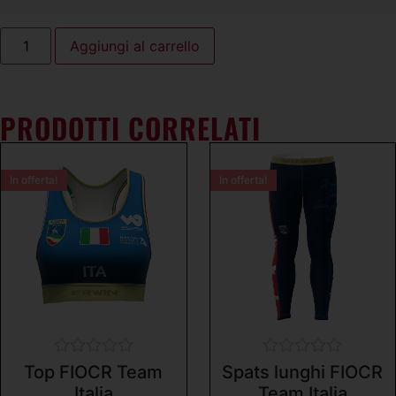
Aggiungi al carrello
PRODOTTI CORRELATI
In offerta!
In offerta!
Valutato
Valutato
Top FIOCR Team
Spats lunghi FIOCR
0
0
Italia
Team Italia
su
su