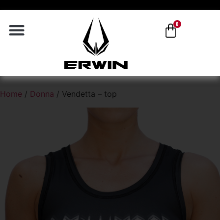
0
Home
/
Donna
/ Vendetta – top