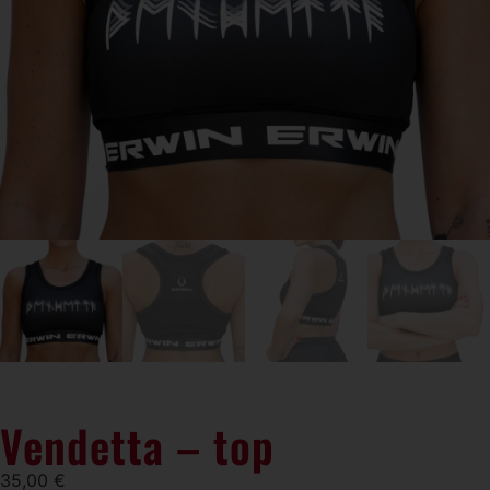
Vendetta – top
35,00
€