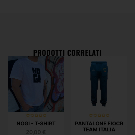
PRODOTTI CORRELATI
Valutato
Valutato
NOGI - T-SHIRT
PANTALONE FIOCR
0
0
su
su
TEAM ITALIA
20,00
€
5
5