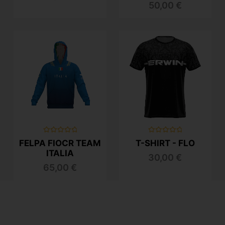
50,00
€
Valutato
Valutato
FELPA FIOCR TEAM
T-SHIRT - FLO
0
0
su
su
ITALIA
30,00
€
5
5
65,00
€