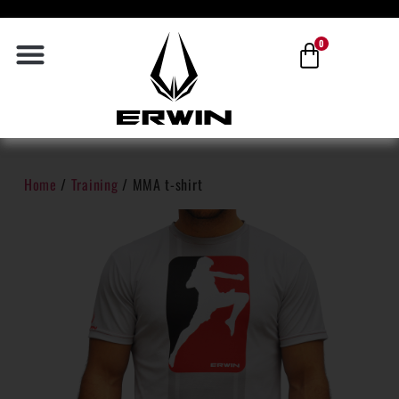
0
Home
/
Training
/ MMA t-shirt