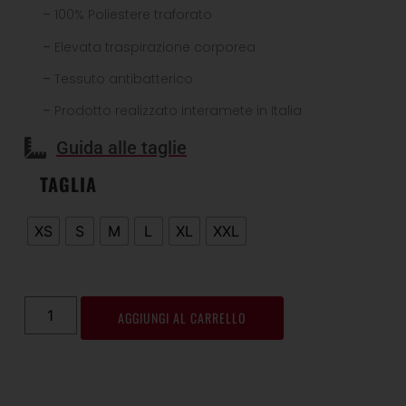
–
100% Poliestere traforato
–
Elevata traspirazione corporea
–
Tessuto antibatterico
–
Prodotto realizzato interamete in Italia
Guida alle taglie
TAGLIA
XS
S
M
L
XL
XXL
AGGIUNGI AL CARRELLO