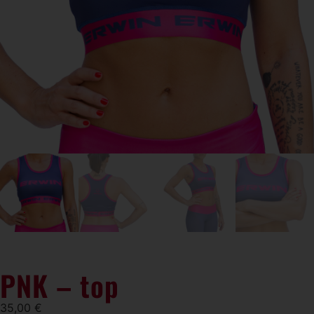
PNK – top
35,00
€