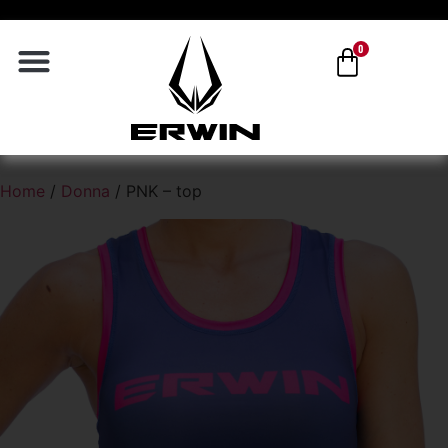
0
Home
/
Donna
/ PNK – top