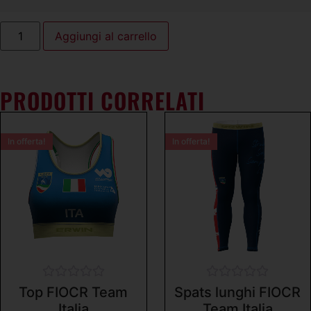
Aggiungi al carrello
PRODOTTI CORRELATI
In offerta!
In offerta!
Valutato
Valutato
Top FIOCR Team
Spats lunghi FIOCR
0
0
Italia
Team Italia
su
su