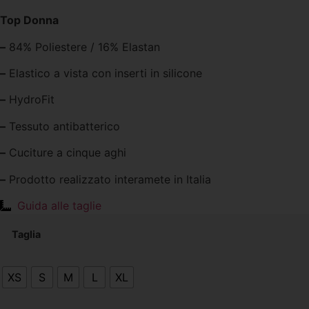
Top Donna
–
84% Poliestere / 16% Elastan
–
Elastico a vista con inserti in silicone
–
HydroFit
–
Tessuto antibatterico
–
Cuciture a cinque aghi
–
Prodotto realizzato interamete in Italia
Guida alle taglie
Taglia
XS
S
M
L
XL