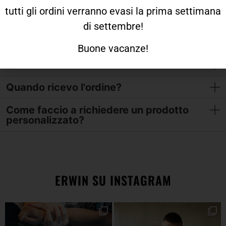
Qualche info
tutti gli ordini verranno evasi la prima settimana
di settembre!
Come veste Erwin?
Buone vacanze!
Come funziona il reso?
Quando ricevo l'ordine?
Come faccio a richiedere un prodotto
personalizzato?
ERWIN SU INSTAGRAM