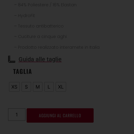
–
84% Poliestere / 16% Elastan
–
HydroFit
–
Tessuto antibatterico
–
Cuciture a cinque aghi
–
Prodotto realizzato interamete in Italia
Guida alle taglie
TAGLIA
XS
S
M
L
XL
AGGIUNGI AL CARRELLO