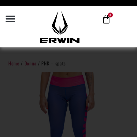
0
Home
/
Donna
/ PNK – spats