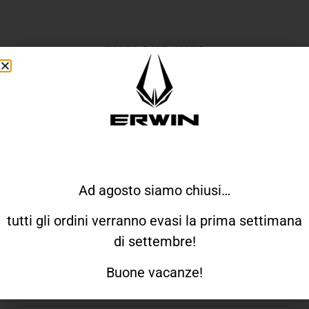
QUALCHE INFO
Come Veste Erwin?
Come Funziona Il Reso?
Ad agosto siamo chiusi…
Quando Ricevo L'ordine?
tutti gli ordini verranno evasi la prima settimana
di settembre!
Come Faccio A Richiedere Un Prodotto
Buone vacanze!
Personalizzato?