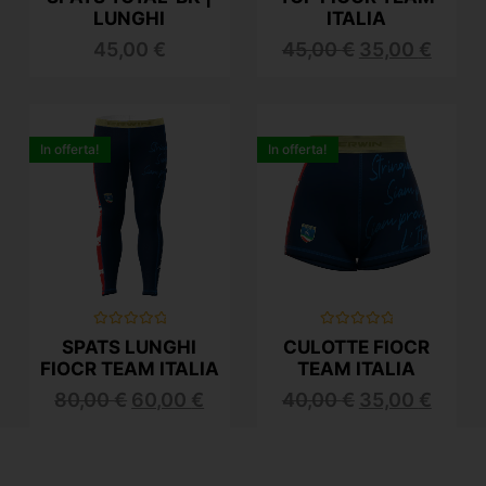
0
0
su
su
LUNGHI
ITALIA
5
5
45,00
€
45,00
€
35,00
€
In offerta!
In offerta!
Valutato
Valutato
SPATS LUNGHI
CULOTTE FIOCR
0
0
su
su
FIOCR TEAM ITALIA
TEAM ITALIA
5
5
80,00
€
60,00
€
40,00
€
35,00
€