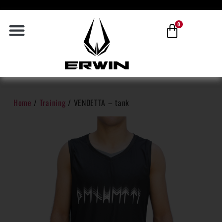
0
Home
/
Training
/ VENDETTA – tank