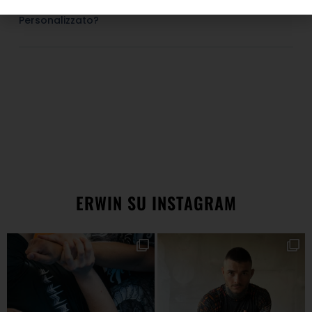
Come Faccio A Richiedere Un Prodotto
Personalizzato?
ERWIN SU INSTAGRAM