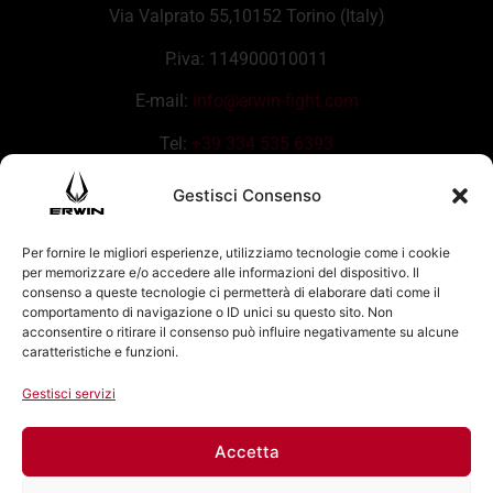
Via Valprato 55,10152 Torino (Italy)
P.iva: 114900010011
E-mail:
info@erwin-fight.com
Tel:
+39 334 535 6393
Gestisci Consenso
Per fornire le migliori esperienze, utilizziamo tecnologie come i cookie
per memorizzare e/o accedere alle informazioni del dispositivo. Il
consenso a queste tecnologie ci permetterà di elaborare dati come il
comportamento di navigazione o ID unici su questo sito. Non
acconsentire o ritirare il consenso può influire negativamente su alcune
caratteristiche e funzioni.
Gestisci servizi
Accetta