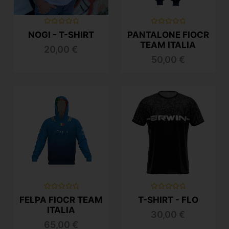
Valutato
Valutato
NOGI - T-SHIRT
PANTALONE FIOCR
0
0
su
su
TEAM ITALIA
20,00
€
5
5
50,00
€
Valutato
Valutato
FELPA FIOCR TEAM
T-SHIRT - FLO
0
0
su
su
ITALIA
30,00
€
5
5
65,00
€