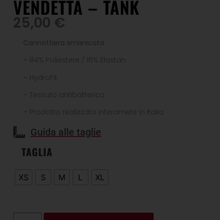
VENDETTA – TANK
25,00
€
Cannottiera smanicata
–
84% Poliestere / 16% Elastan
–
HydroFit
–
Tessuto antibatterico
–
Prodotto realizzato interamete in Italia
Guida alle taglie
TAGLIA
XS
S
M
L
XL