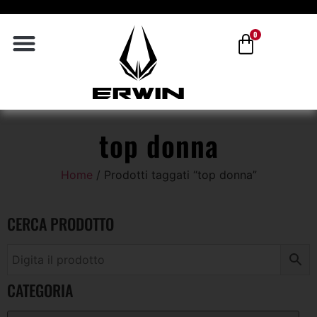
0
top donna
Home
/ Prodotti taggati “top donna”
CERCA PRODOTTO
CATEGORIA