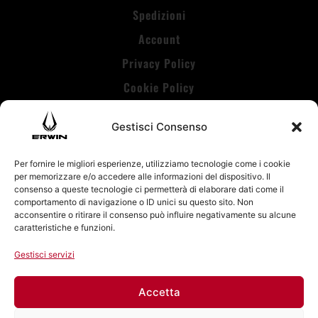
Spedizioni
Account
Privacy Policy
Cookie Policy
Gestisci Consenso
Per fornire le migliori esperienze, utilizziamo tecnologie come i cookie
per memorizzare e/o accedere alle informazioni del dispositivo. Il
Erwin Fight
consenso a queste tecnologie ci permetterà di elaborare dati come il
comportamento di navigazione o ID unici su questo sito. Non
Via Valprato 55,10152 Torino (Italy)
acconsentire o ritirare il consenso può influire negativamente su alcune
caratteristiche e funzioni.
P.iva: 114900010011
Gestisci servizi
E-mail:
info@erwin-fight.com
Accetta
Tel:
+39 334 535 6393