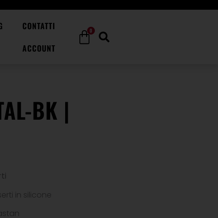
G
CONTATTI
0
ACCOUNT
AL-BK |
ti
erti in silicone
lastan