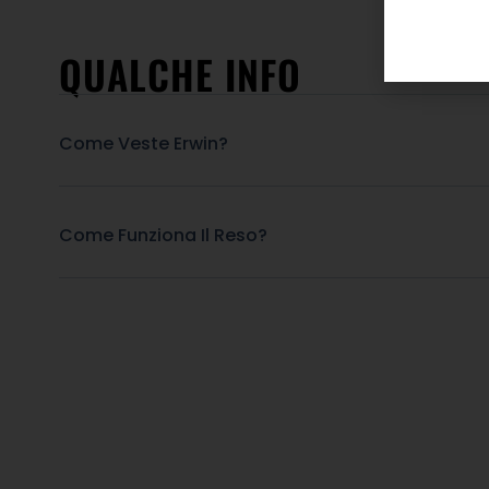
QUALCHE INFO
Come Veste Erwin?
Come Funziona Il Reso?