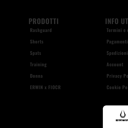
PRODOTTI
INFO UT
Rashguard
Termini e 
Shorts
Pagament
Spats
Spedizion
Training
Account
Donna
Privacy Po
ERWIN x FIOCR
Cookie Po