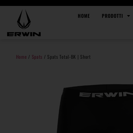
HOME
PRODOTTI
Home
/
Spats
/ Spats Total-BK | Short