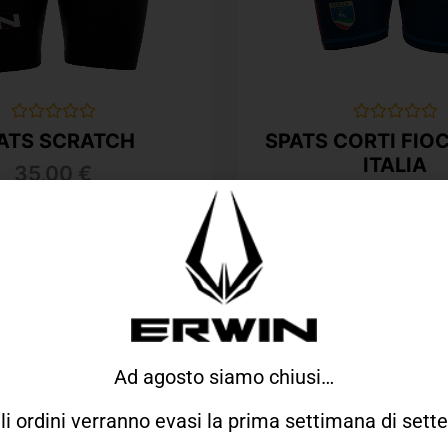
Valutato
Valutato
ATS SCRATCH
SPATS CORTI FIO
0
0
ITALIA
su
su
35,00
€
5
5
50,00
€
40,
Ad agosto siamo chiusi…
gli ordini verranno evasi la prima settimana di set