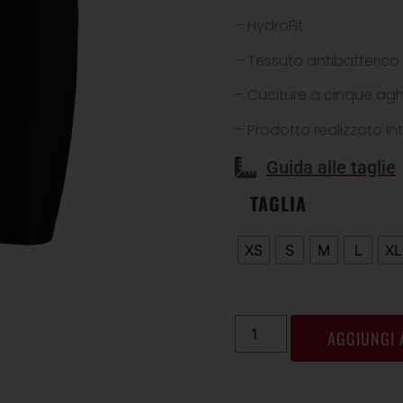
– HydroFit
– Tessuto antibatterico
– Cuciture a cinque agh
– Prodotto realizzato int
Guida alle taglie
TAGLIA
XS
S
M
L
XL
AGGIUNGI 