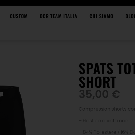
CUSTOM
OCR TEAM ITALIA
CHI SIAMO
BLO
SPATS TOT
SHORT
35,00
€
Compression shorts cor
– Elastico a vista con ins
– 84% Poliestere / 16% E