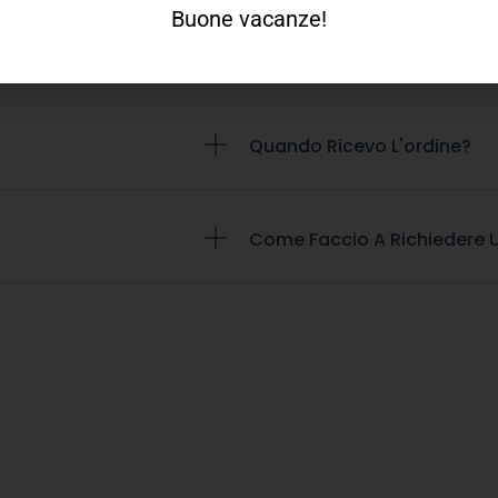
Buone vacanze!
Quando Ricevo L'ordine?
Come Faccio A Richiedere U