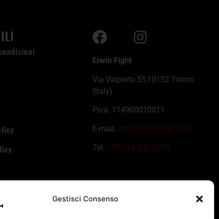
ILI
condizioni
Erwin Fight
i
Via Valprato 55,10152 Torino
i
(Italy)
P.iva: 114900010011
licy
E-mail:
info@erwin-fight.com
Tel:
+39 334 535 6393
licy
Gestisci Consenso