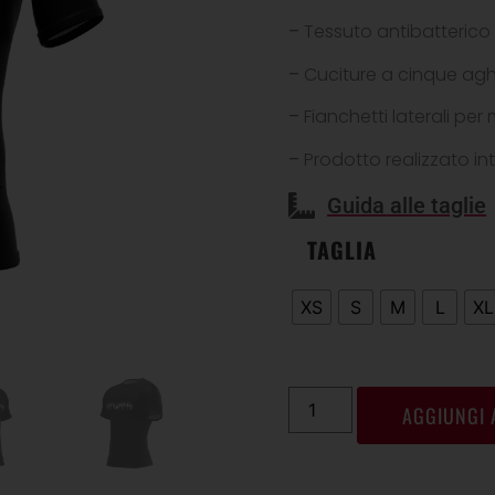
–
Tessuto antibatterico
–
Cuciture a cinque agh
–
Fianchetti laterali p
–
Prodotto realizzato int
Guida alle taglie
TAGLIA
XS
S
M
L
XL
AGGIUNGI 