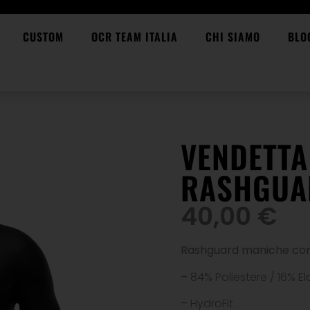
CUSTOM
OCR TEAM ITALIA
CHI SIAMO
BLO
VENDETTA
RASHGUA
40,00
€
Rashguard maniche corte
–
84% Poliestere / 16% E
–
HydroFit