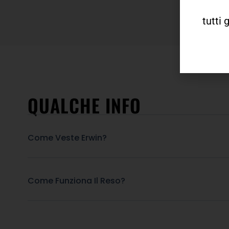
tutti 
QUALCHE INFO
Come Veste Erwin?
Come Funziona Il Reso?