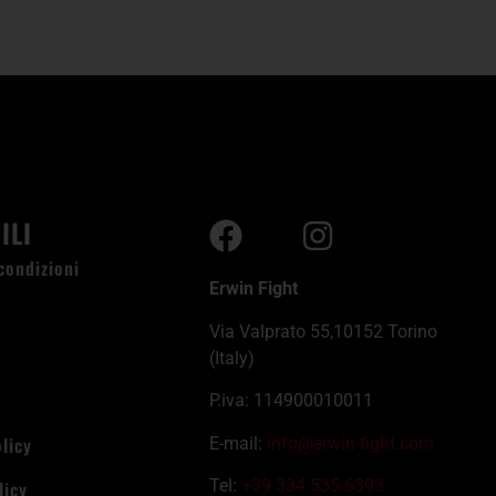
ILI
condizioni
Erwin Fight
i
Via Valprato 55,10152 Torino
i
(Italy)
P.iva: 114900010011
licy
E-mail:
info@erwin-fight.com
Tel:
+39 334 535 6393
licy