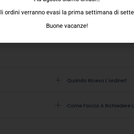
gli ordini verranno evasi la prima settimana di set
Buone vacanze!
Quando Ricevo L'ordine?
Come Faccio A Richiedere U