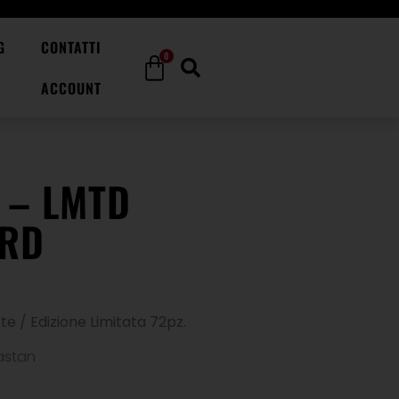
G
CONTATTI
0
ACCOUNT
 – LMTD
RD
 / Edizione Limitata 72pz.
lastan