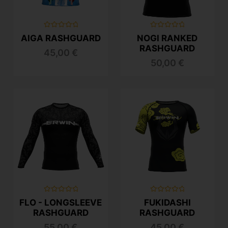
Valutato
Valutato
AIGA RASHGUARD
NOGI RANKED
0
0
su
su
RASHGUARD
45,00
€
5
5
50,00
€
Valutato
Valutato
FLO - LONGSLEEVE
FUKIDASHI
0
0
su
su
RASHGUARD
RASHGUARD
5
5
55,00
€
45,00
€