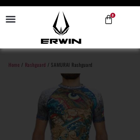
0
Home
/
Rashguard
/ SAMURAI Rashguard