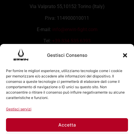
Via Valprato 55,10152 Torino (Italy)
P.iva: 114900010011
E-mail:
info@erwin-fight.com
Tel:
+39 334 535 6393
Gestisci Consenso
Per fornire le migliori esperienze, utilizziamo tecnologie come i cookie
per memorizzare e/o accedere alle informazioni del dispositivo. Il
consenso a queste tecnologie ci permetterà di elaborare dati come il
comportamento di navigazione o ID unici su questo sito. Non
acconsentire o ritirare il consenso può influire negativamente su alcune
caratteristiche e funzioni.
Gestisci servizi
Accetta