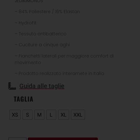
JEDIKIMONOS
–
84% Poliestere / 16% Elastan
–
HydroFit
–
Tessuto antibatterico
–
Cuciture a cinque aghi
–
Fianchetti laterali per maggiore comfort di
movimento
–
Prodotto realizzato interamete in Italia
Guida alle taglie
TAGLIA
XS
S
M
L
XL
XXL