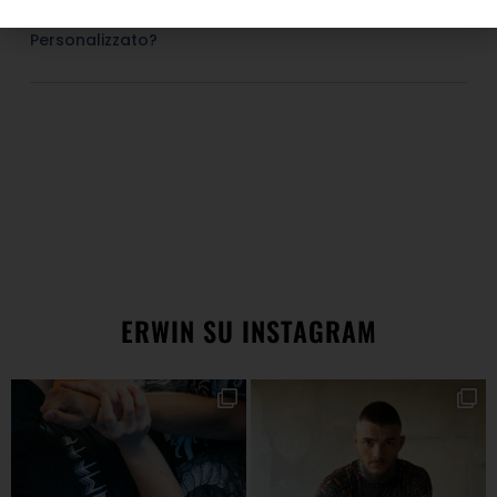
Come Faccio A Richiedere Un Prodotto
Personalizzato?
ERWIN SU INSTAGRAM