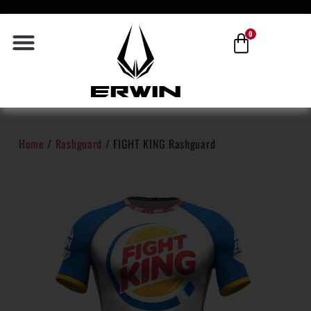
0
Home
/
Rashguard
/ FIGHT KING Rashguard