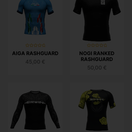
Valutato
Valutato
AIGA RASHGUARD
NOGI RANKED
0
0
su
su
RASHGUARD
45,00
€
5
5
50,00
€