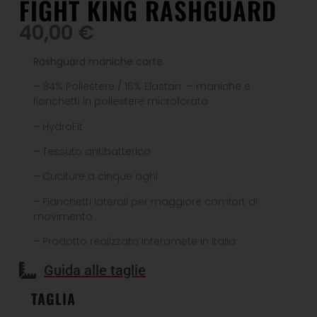
FIGHT KING RASHGUARD
40,00
€
Rashguard maniche corte
–
84% Poliestere / 16% Elastan – maniche e
fianchetti in poliestere microforato
–
HydroFit
–
Tessuto antibatterico
–
Cuciture a cinque aghi
–
Fianchetti laterali per maggiore comfort di
movimento
–
Prodotto realizzato interamete in Italia
Guida alle taglie
TAGLIA