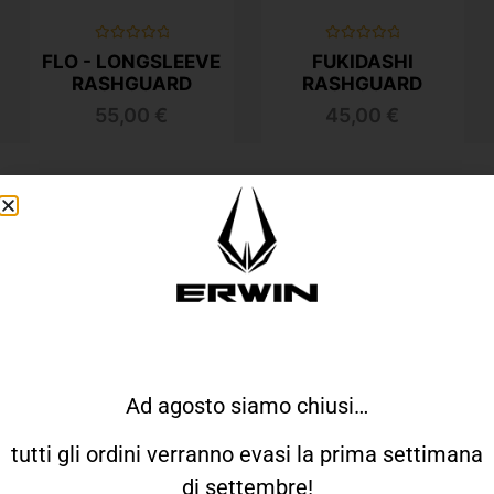
Valutato
Valutato
FLO - LONGSLEEVE
FUKIDASHI
0
0
su
su
RASHGUARD
RASHGUARD
5
5
55,00
€
45,00
€
QUALCHE INFO
Come Veste Erwin?
Ad agosto siamo chiusi…
Come Funziona Il Reso?
tutti gli ordini verranno evasi la prima settimana
di settembre!