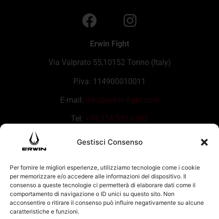
Erwin Fight
Via Valprato 55,10152 Torino (Italy)
P.iva: 114900010011
E-mail:
info@erwin-fight.com
Tel:
+39 334 535 6393
Gestisci Consenso
Per fornire le migliori esperienze, utilizziamo tecnologie come i cookie
per memorizzare e/o accedere alle informazioni del dispositivo. Il
consenso a queste tecnologie ci permetterà di elaborare dati come il
comportamento di navigazione o ID unici su questo sito. Non
acconsentire o ritirare il consenso può influire negativamente su alcune
caratteristiche e funzioni.