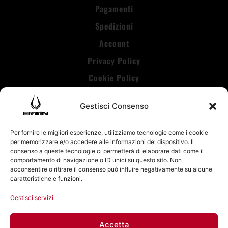
Pagamenti
Spedizioni
Account
Privacy Policy
Cookie Policy
Gestisci Consenso
Per fornire le migliori esperienze, utilizziamo tecnologie come i cookie
per memorizzare e/o accedere alle informazioni del dispositivo. Il
Erwin Fight
consenso a queste tecnologie ci permetterà di elaborare dati come il
comportamento di navigazione o ID unici su questo sito. Non
Via Valprato 55,10152 Torino (Italy)
acconsentire o ritirare il consenso può influire negativamente su alcune
caratteristiche e funzioni.
P.iva: 114900010011
Gestisci servizi
E-mail:
info@erwin-fight.com
Accetta
Tel:
+39 334 535 6393