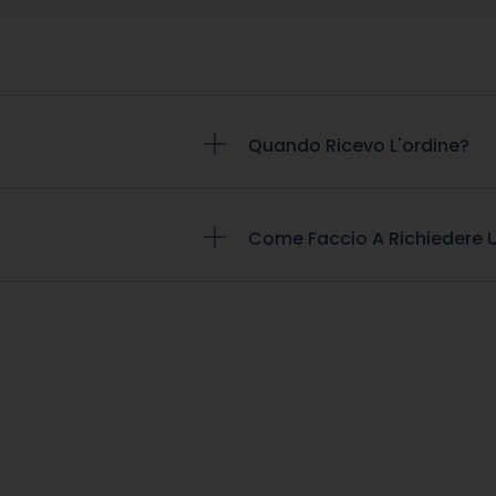
Quando Ricevo L'ordine?
Come Faccio A Richiedere U