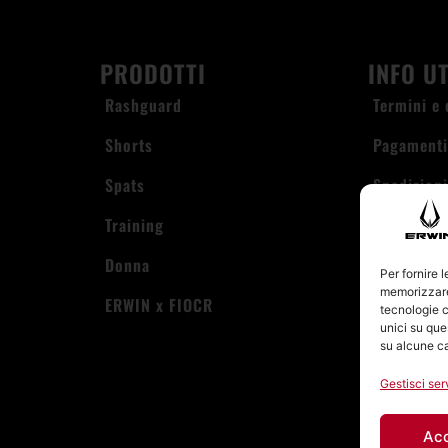
PRODOTTI
INFO UT
Rashguard
Termini e 
Shorts
Pagament
Spats
Spedizion
Training
Account
Donna
Privacy Po
Per fornire 
memorizzare 
ERWIN x FIOCR
Cookie Po
tecnologie c
unici su que
su alcune ca
Gestisci ser
Ac