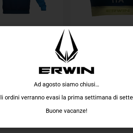
Valutato
Valutato
FIOCR TEAM ITALIA
TOP FIOCR TEAM 
0
0
su
su
65,00
€
45,00
€
35,
5
5
Ad agosto siamo chiusi…
gli ordini verranno evasi la prima settimana di set
Buone vacanze!