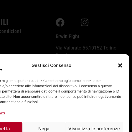
ILI
condizioni
Erwin Fight
i
Via Valprato 55,10152 Torino
i
(Italy)
Gestisci Consenso
P.iva: 114900010011
licy
E-mail:
info@erwin-fight.com
le migliori esperienze, utilizziamo tecnologie come i cookie per
e/o accedere alle informazioni del dispositivo. Il consenso a queste
Tel:
+39 334 535 6393
licy
i permetterà di elaborare dati come il comportamento di navigazione o ID
sto sito. Non acconsentire o ritirare il consenso può influire negativamente
ratteristiche e funzioni.
vizi
cetta
Nega
Visualizza le preferenze